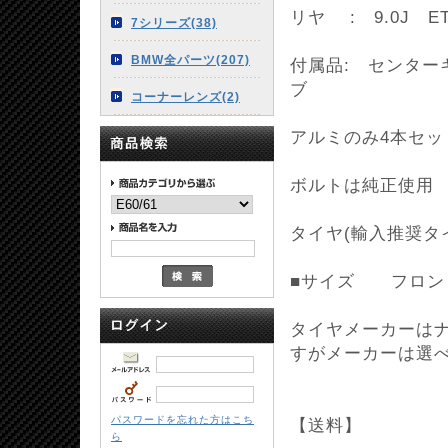
リヤ : 9.0J 
7シリーズ(38)
BMW全パーツ(207)
付属品: センター
ブ
コーナーレンズ(2)
アルミのみ4本セッ
ボルトは純正使用
タイヤ(輸入推奨タイ
■サイズ フロント :
タイヤメーカーは
すがメーカーは選
パスワードを忘れた方はこち
【送料】
ら