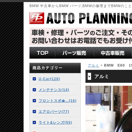
BMW 中古車からBMW パーツ,BMWの修理までBMWの
アルミ
>
BMW E60
アルミ
U-Car(120)
メンテナンス(14)
フロントスポ�...(16)
エアロパーツ(77)
ライト&レンズ(55)